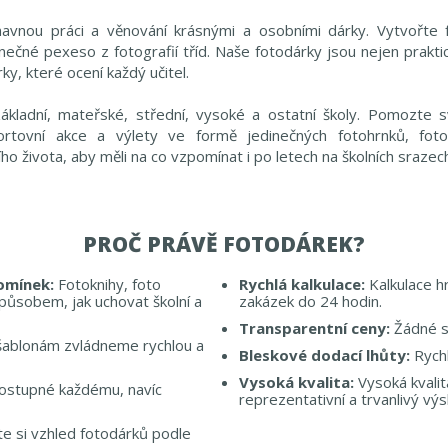
navnou práci a věnování krásnými a osobními dárky. Vytvořte f
nečné pexeso z fotografií tříd. Naše fotodárky jsou nejen prakti
ky, které ocení každý učitel.
ákladní, mateřské, střední, vysoké a ostatní školy. Pomozt
portovní akce a výlety ve formě jedinečných fotohrnků, fot
ího života, aby měli na co vzpomínat i po letech na školních srazec
PROČ PRÁVĚ FOTODÁREK?
omínek:
Fotoknihy, foto
Rychlá kalkulace:
Kalkulace 
působem, jak uchovat školní a
zakázek do 24 hodin.
Transparentní ceny:
Žádné s
ablonám zvládneme rychlou a
Bleskové dodací lhůty:
Rychl
Vysoká kvalita:
Vysoká kvalit
ostupné každému, navíc
reprezentativní a trvanlivý výs
e si vzhled fotodárků podle