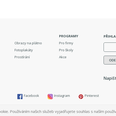
PROGRAMY
PŘIHLA
Obrazy na plátno
Pro firmy
Fotoplakáty
Pro školy
Prostírání
Akce
Napiš
Facebook
Instagram
Pinterest
© 2019 Printomat.cz |
Obchodní podmínky
|
Ochrana osobních údajů
okie. Používáním našich služeb vyjadřujete souhlas s naším použí