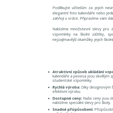
Poděkujte učitelům za jejich neú
elegantní foto kalendáře nebo jedi
zahřejí u srdce. Připravíme vám dár
Nabízíme množstevní slevy pro z
vzpomínky na školní zážitky, s
nejzajímavější okamžiky jejich školn
Atraktivní způsob ukládání vzp
kalendáře a pexesa jsou skvělým z
studentské vzpomínky.
Rychlá výroba:
Díky designovým š
efektivní výrobu.
Dostupné ceny:
Naše ceny jsou d
nabízíme speciální slevy pro školy.
Snadné přizpůsobení:
Přizpůsobt