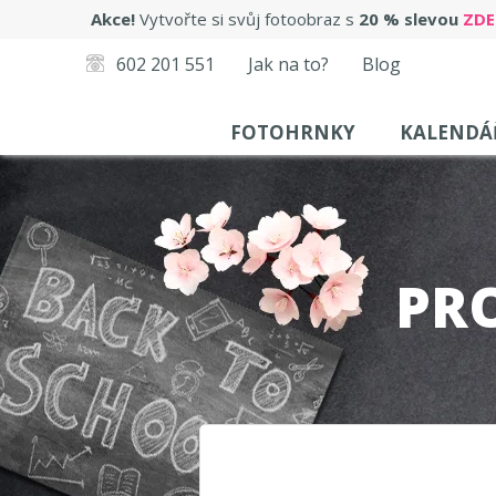
Akce!
Vytvořte si svůj fotoobraz s
20 % slevou
ZDE
602 201 551
Jak na to?
Blog
FOTOHRNKY
KALENDÁ
PR