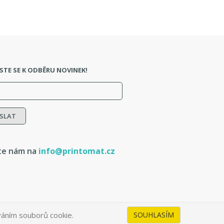
STE SE K ODBĚRU NOVINEK!
te nám na
info@printomat.cz
váním souborů cookie.
SOUHLASÍM