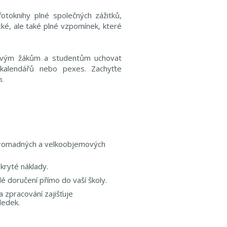
otoknihy plné společných zážitků,
cké, ale také plné vzpomínek, které
e svým žákům a studentům uchovat
okalendářů nebo pexes. Zachyťte
h.
hromadných a velkoobjemových
kryté náklady.
é doručení přímo do vaší školy.
a zpracování zajišťuje
ledek.